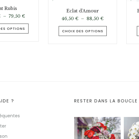
at Rubis
Éclat d’Amour
€
–
79,50
€
46,50
€
–
88,50
€
DES OPTIONS
CHOIX DES OPTIONS
AIDE ?
RESTER DANS LA BOUCLE 
réquentes
ter
ison